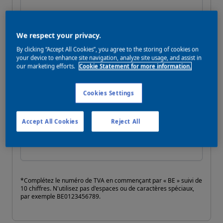
Nom
We respect your privacy.
By clicking “Accept All Cookies”, you agree to the storing of cookies on
your device to enhance site navigation, analyze site usage, and assist in
our marketing efforts.
Cookie Statement for more information.
Allow remote shopping assistance
Nom du responsable de l'entreprise
*
Cookies Settings
Accept All Cookies
Reject All
Numéro de TVA
*Complétez le numéro de TVA en commençant par « BE » suivi de
10 chiffres. N'utilisez pas d'espaces ou de caractères spéciaux,
par exemple BE0123456789.